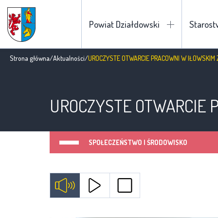
Powiat Działdowski
Staros
Strona główna
/
Aktualności
/
UROCZYSTE OTWARCIE PRACOWNI W IŁOWSKIM Z
UROCZYSTE OTWARCIE P
SPOŁECZEŃSTWO I ŚRODOWISKO