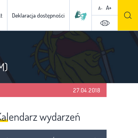
A+
A-
t
Deklaracja dostępności
M)
27.04.2018
Kalendarz wydarzeń