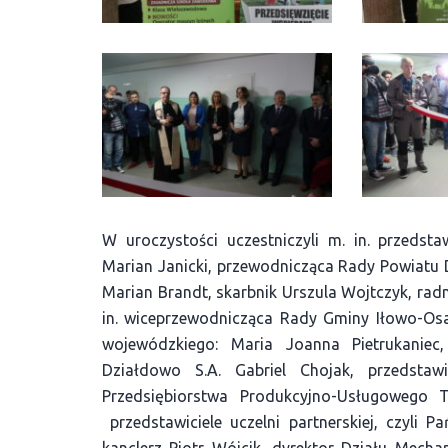
W uroczystości uczestniczyli m. in. przeds
Marian Janicki, przewodnicząca Rady Powiatu
Marian Brandt, skarbnik Urszula Wojtczyk, rad
in. wiceprzewodnicząca Rady Gminy Iłowo-Os
wojewódzkiego: Maria Joanna Pietrukaniec,
Działdowo S.A. Gabriel Chojak, przedstawi
Przedsiębiorstwa Produkcyjno-Usługowego 
przedstawiciele uczelni partnerskiej, czyli
kanclerz Piotr Wójcik, dyrektor Działu Mecha