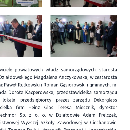
tawiciele powiatowych władz samorządowych: starosta
 Działdowskiego Magdalena Anczykowska, wicestarosta
ni: Paweł Rutkowski i Roman Gąsiorowski i gminnych, m.
ada Dorota Kacperowska, przedstawicielka samorządu
 lokalni przedsiębiorcy: prezes zarządu Dekorglass
cielka firm Heinz Glas Teresa Miecznik, dyrektor
Techmor Sp. z o. o. w Działdowie Adam Frelczak,
 Państwowej Wyższej Szkoły Zawodowej w Ciechanowie:
niki Tomasz Dzik i kierownik Pracowni i Laboratoriów