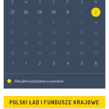
P
W
Ś
C
P
S
N
27
28
29
30
31
1
2
3
4
5
6
7
8
9
10
11
12
13
14
15
16
17
18
19
20
21
22
23
24
25
26
27
28
29
30
31
1
2
3
4
5
6
Aktualne wydarzenia w powiecie
POLSKI ŁAD I FUNDUSZE KRAJOWE