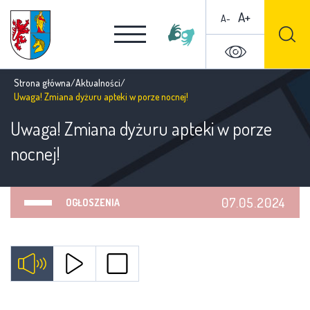
A+
A-
Strona główna
/
Aktualności
/
Uwaga! Zmiana dyżuru apteki w porze nocnej!
Uwaga! Zmiana dyżuru apteki w porze
nocnej!
07.05.2024
OGŁOSZENIA