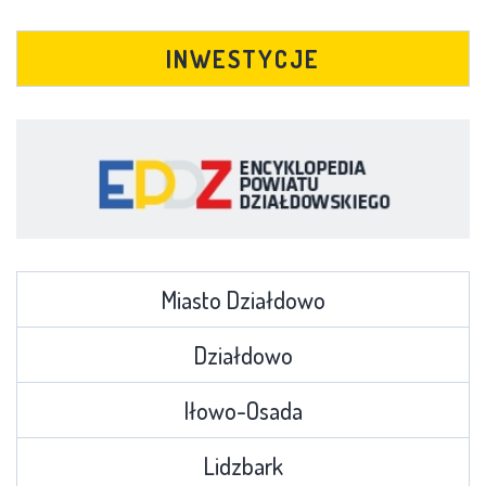
INWESTYCJE
Miasto Działdowo
Działdowo
Iłowo-Osada
Lidzbark