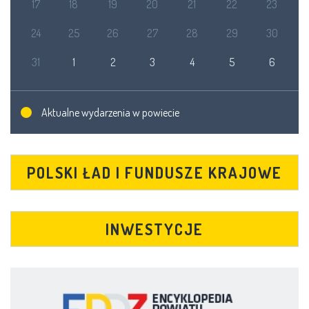
17
18
19
20
21
22
23
24
25
26
27
28
29
30
31
1
2
3
4
5
6
Aktualne wydarzenia w powiecie
POLSKI ŁAD I FUNDUSZE KRAJOWE
INWESTYCJE