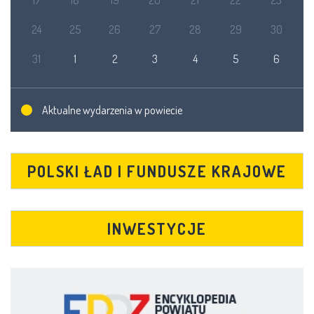
17
18
19
20
21
22
23
24
25
26
27
28
29
30
31
1
2
3
4
5
6
Aktualne wydarzenia w powiecie
POLSKI ŁAD I FUNDUSZE KRAJOWE
INWESTYCJE