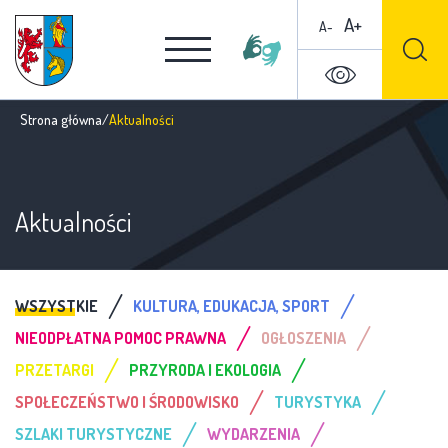
A+
A-
Strona główna
/
Aktualności
Aktualności
/
/
WSZYSTKIE
KULTURA, EDUKACJA, SPORT
/
/
NIEODPŁATNA POMOC PRAWNA
OGŁOSZENIA
/
/
PRZETARGI
PRZYRODA I EKOLOGIA
/
/
SPOŁECZEŃSTWO I ŚRODOWISKO
TURYSTYKA
/
/
SZLAKI TURYSTYCZNE
WYDARZENIA