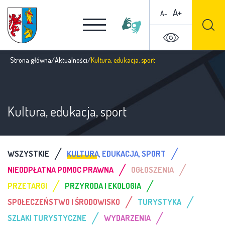
A+
A-
Strona główna
/
Aktualności
/
Kultura, edukacja, sport
Kultura, edukacja, sport
/
/
WSZYSTKIE
KULTURA, EDUKACJA, SPORT
/
/
NIEODPŁATNA POMOC PRAWNA
OGŁOSZENIA
/
/
PRZETARGI
PRZYRODA I EKOLOGIA
/
/
SPOŁECZEŃSTWO I ŚRODOWISKO
TURYSTYKA
/
/
SZLAKI TURYSTYCZNE
WYDARZENIA