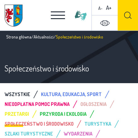
A+
A-
Strona główna
/
Aktualności
/
Społeczeństwo i środowisko
Społeczeństwo i środowisko
/
/
WSZYSTKIE
KULTURA, EDUKACJA, SPORT
/
/
NIEODPŁATNA POMOC PRAWNA
OGŁOSZENIA
/
/
PRZETARGI
PRZYRODA I EKOLOGIA
/
/
SPOŁECZEŃSTWO I ŚRODOWISKO
TURYSTYKA
/
/
SZLAKI TURYSTYCZNE
WYDARZENIA