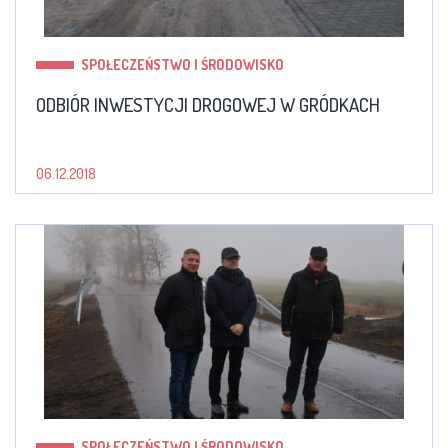
SPOŁECZEŃSTWO I ŚRODOWISKO
ODBIÓR INWESTYCJI DROGOWEJ W GRÓDKACH
06.12.2018
SPOŁECZEŃSTWO I ŚRODOWISKO