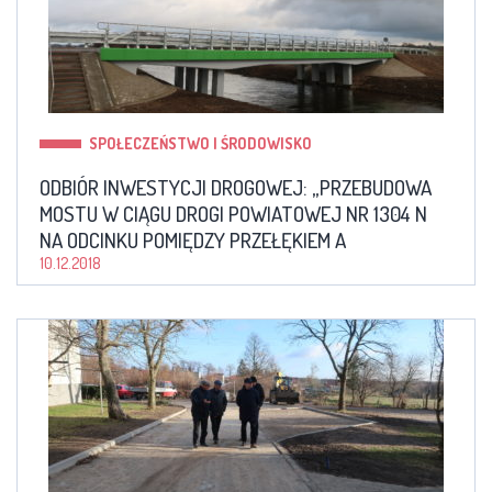
SPOŁECZEŃSTWO I ŚRODOWISKO
ODBIÓR INWESTYCJI DROGOWEJ: „PRZEBUDOWA
MOSTU W CIĄGU DROGI POWIATOWEJ NR 1304 N
NA ODCINKU POMIĘDZY PRZEŁĘKIEM A
JABŁONOWEM JNI 01003837″
10.12.2018