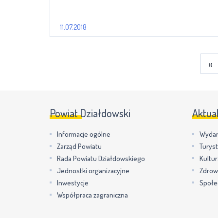
11.07.2018
«
Powiat Działdowski
Aktua
Informacje ogólne
Wydar
Zarząd Powiatu
Turys
Rada Powiatu Działdowskiego
Kultur
Jednostki organizacyjne
Zdrow
Inwestycje
Społe
Współpraca zagraniczna