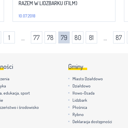
RAZEM W LIDZBARKU (FILM)
10.07.2018
1
77
78
79
80
81
87
…
…
lności
Gminy
zenia
Miasto Działdowo
tyka
Działdowo
a, edukacja, sport
Iłowo-Osada
ie
Lidzbark
czeństwo i środowisko
Płośnica
Rybno
Deklaracja dostępności