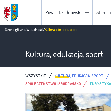
Powiat Działdowski
Staros
Strona główna
/
Aktualności
/
Kultura, edukacja, sport
Kultura, edukacja, sport
/
/
WSZYSTKIE
KULTURA, EDUKACJA, SPORT
/
SPOŁECZEŃSTWO I ŚRODOWISKO
TURYSTYKA