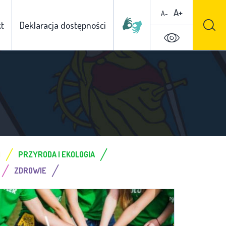
A+
A-
t
Deklaracja dostępności
/
/
I
PRZYRODA I EKOLOGIA
/
/
ZDROWIE