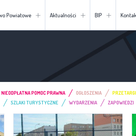
two Powiatowe
Aktualności
BIP
Kontak
/
/
NIEODPŁATNA POMOC PRAWNA
OGŁOSZENIA
PRZETARG
/
/
/
SZLAKI TURYSTYCZNE
WYDARZENIA
ZAPOWIEDZI