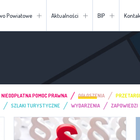
two Powiatowe
Aktualności
BIP
Kontak
/
/
NIEODPŁATNA POMOC PRAWNA
OGŁOSZENIA
PRZETARG
/
/
/
SZLAKI TURYSTYCZNE
WYDARZENIA
ZAPOWIEDZI