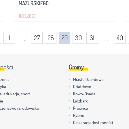
MAZURSKIEGO
11.03.2020
1
27
28
29
30
31
40
…
…
lności
Gminy
zenia
Miasto Działdowo
tyka
Działdowo
a, edukacja, sport
Iłowo-Osada
ie
Lidzbark
czeństwo i środowisko
Płośnica
Rybno
Deklaracja dostępności