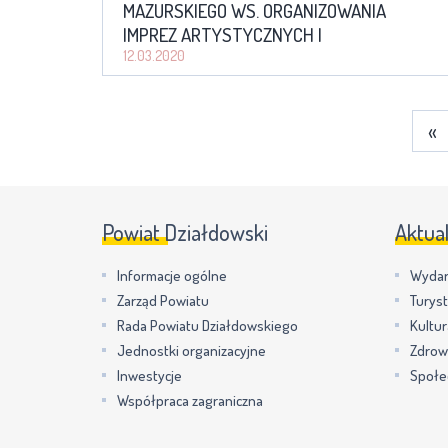
MAZURSKIEGO WS. ORGANIZOWANIA
IMPREZ ARTYSTYCZNYCH I
ROZRYWKOWYCH
12.03.2020
«
Powiat Działdowski
Aktua
Informacje ogólne
Wydar
Zarząd Powiatu
Turys
Rada Powiatu Działdowskiego
Kultur
Jednostki organizacyjne
Zdrow
Inwestycje
Społe
Współpraca zagraniczna