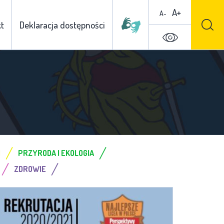
A+
A-
t
Deklaracja dostępności
/
/
I
PRZYRODA I EKOLOGIA
/
/
ZDROWIE