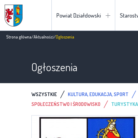
Powiat Działdowski
Staros
Strona główna
/
Aktualności
/
Ogłoszenia
Ogłoszenia
/
/
WSZYSTKIE
KULTURA, EDUKACJA, SPORT
/
SPOŁECZEŃSTWO I ŚRODOWISKO
TURYSTYKA