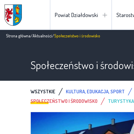
Powiat Działdowski
Staros
Strona główna
/
Aktualności
/
Społeczeństwo i środowisko
Społeczeństwo i środowi
/
/
WSZYSTKIE
KULTURA, EDUKACJA, SPORT
/
SPOŁECZEŃSTWO I ŚRODOWISKO
TURYSTYKA