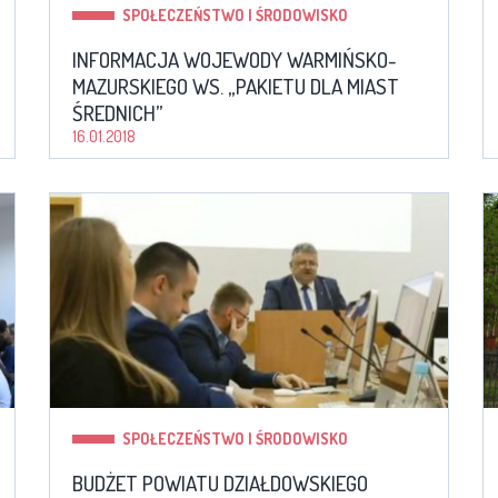
SPOŁECZEŃSTWO I ŚRODOWISKO
INFORMACJA WOJEWODY WARMIŃSKO-
MAZURSKIEGO WS. „PAKIETU DLA MIAST
ŚREDNICH”
16.01.2018
SPOŁECZEŃSTWO I ŚRODOWISKO
BUDŻET POWIATU DZIAŁDOWSKIEGO