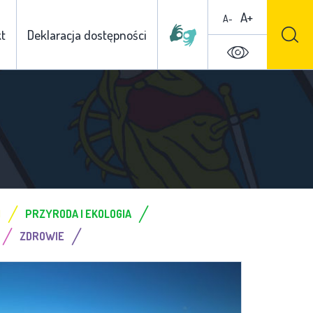
A+
A-
t
Deklaracja dostępności
/
/
I
PRZYRODA I EKOLOGIA
/
/
ZDROWIE