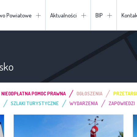
two Powiatowe
Aktualności
BIP
Kontak
sko
/
/
NIEODPŁATNA POMOC PRAWNA
OGŁOSZENIA
PRZETARG
/
/
/
SZLAKI TURYSTYCZNE
WYDARZENIA
ZAPOWIEDZI