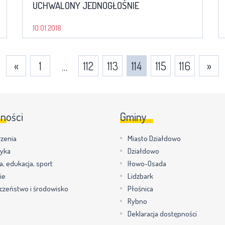
UCHWALONY JEDNOGŁOŚNIE
10.01.2018
«
1
112
113
114
115
116
»
…
lności
Gminy
zenia
Miasto Działdowo
tyka
Działdowo
a, edukacja, sport
Iłowo-Osada
ie
Lidzbark
czeństwo i środowisko
Płośnica
Rybno
Deklaracja dostępności