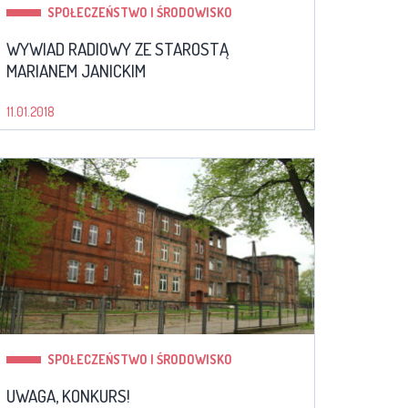
SPOŁECZEŃSTWO I ŚRODOWISKO
WYWIAD RADIOWY ZE STAROSTĄ
MARIANEM JANICKIM
11.01.2018
SPOŁECZEŃSTWO I ŚRODOWISKO
UWAGA, KONKURS!