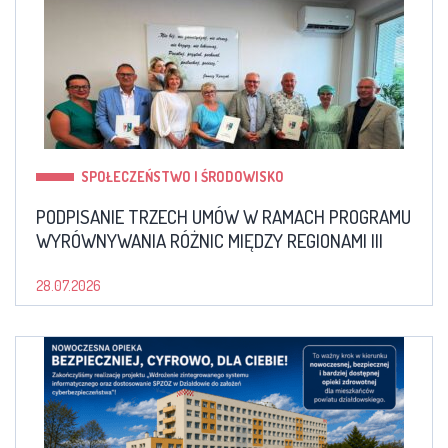
SPOŁECZEŃSTWO I ŚRODOWISKO
PODPISANIE TRZECH UMÓW W RAMACH PROGRAMU
WYRÓWNYWANIA RÓŻNIC MIĘDZY REGIONAMI III
28.07.2026