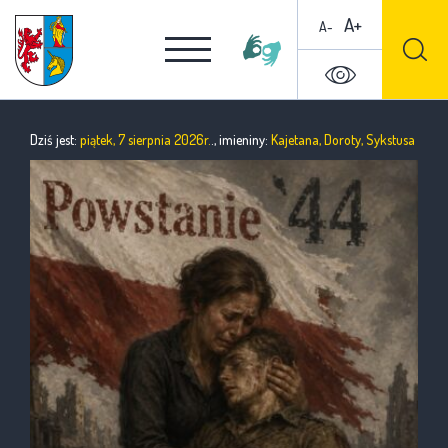
A+
A-
Dziś jest:
piątek, 7 sierpnia 2026r.
., imieniny:
Kajetana, Doroty, Sykstusa