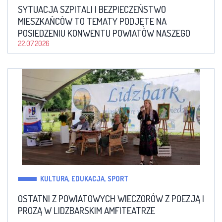
SYTUACJA SZPITALI I BEZPIECZEŃSTWO
MIESZKAŃCÓW TO TEMATY PODJĘTE NA
POSIEDZENIU KONWENTU POWIATÓW NASZEGO
WOJEWÓDZTWA
22.07.2026
KULTURA, EDUKACJA, SPORT
OSTATNI Z POWIATOWYCH WIECZORÓW Z POEZJĄ I
PROZĄ W LIDZBARSKIM AMFITEATRZE